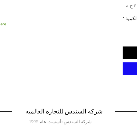
السعر
لكمية
*
ere.
شركه السندس للتجاره العالميه
شركه السندس تأسست عام 1998