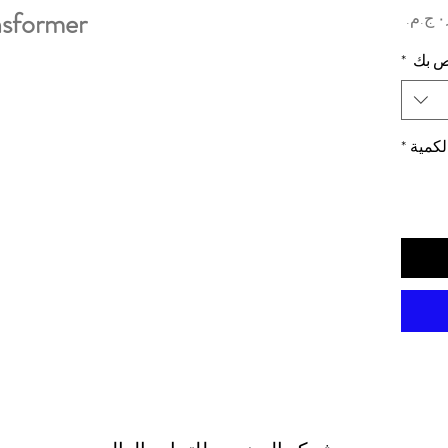
nsformer
السعر
اص بك
*
لكمية
*