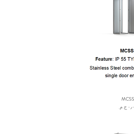
MCS
رض السريع
سعر