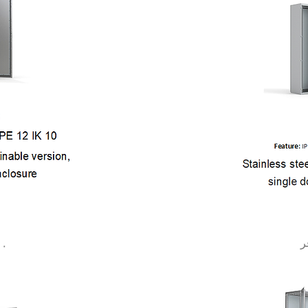
ريع
S
الع
ر
ال