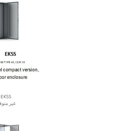
EKSS
العرض الس
غير متوف