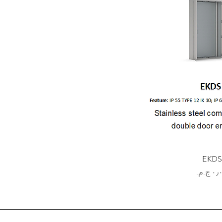
EKDS
رض السريع
سعر