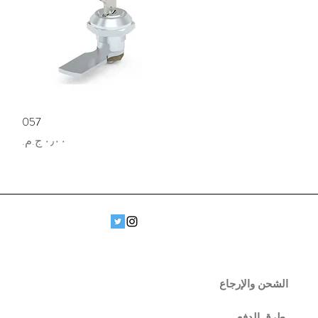
العرض السريع
057
السعر
الشحن والإرجاع
طرق الدفع