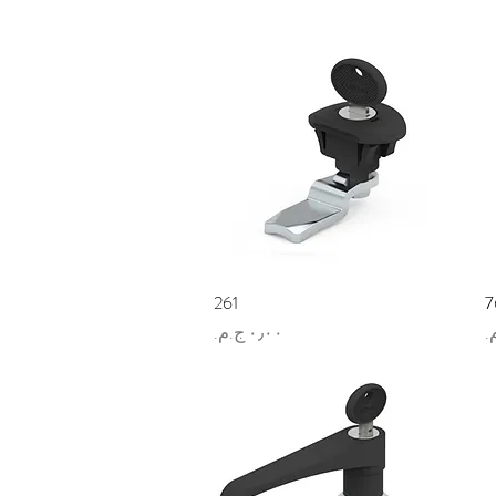
7
العرض السريع
261
السعر