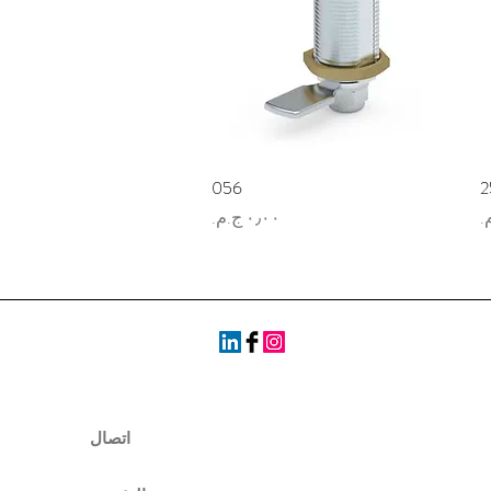
2
العرض السريع
056
السعر
اتصال