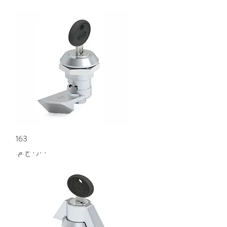
العرض السريع
163
السعر